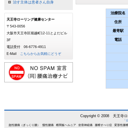
治す主体は患者さん自身
治療院名
天王寺ローリング健康センター
住所
〒543-0056
最寄駅
大阪市天王寺区堀越町12-11とよだビル
電話
3F
電話受付 06-6776-4911
E-Mail
こちらからお気軽にどうぞ
Copyright © 2008 天王寺
「
急性腰痛（ぎっくり腰）
慢性腰痛
椎間板ヘルニア
坐骨神経痛
腰椎すべり症
変形性腰