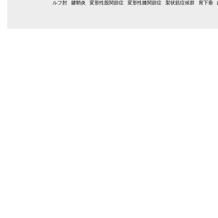
ルフ肘
腱鞘炎
変形性股関節症
変形性膝関節症
梨状筋症候群
胃下垂